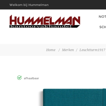
Welkom bij Hummelman
Kantoorvakhandel
NOT
SCH
Home
/
Merken
/
Leuchtturm1917
afhaalbaar