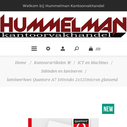
Welkom bij Hummelman Kantoorvakhandel
(0)
Home
/
Kantoorartikelen 📇
/
ICT en Machines
/
Inbinden en lamineren
/
lamineerhoes Quantore A7 100stuks 2x125micron glanzend