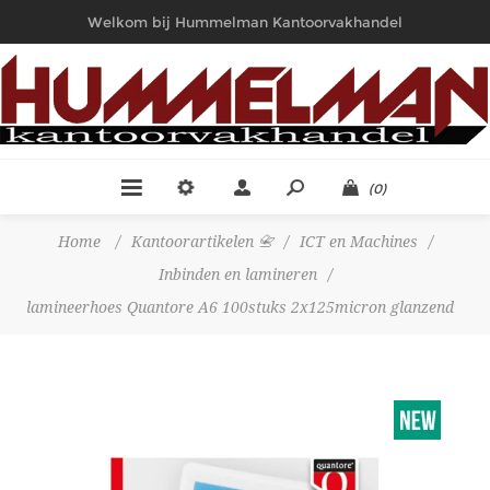
Welkom bij Hummelman Kantoorvakhandel
(0)
Home
/
Kantoorartikelen 📇
/
ICT en Machines
/
Inbinden en lamineren
/
lamineerhoes Quantore A6 100stuks 2x125micron glanzend