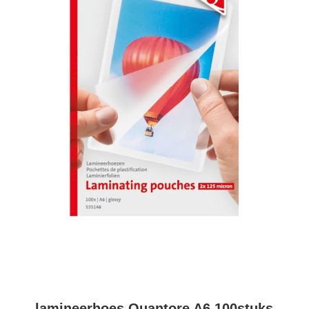
lamineerhoes Quantore A6 100stuks