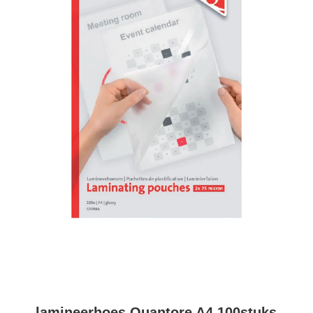
lamineerhoes Quantore A4 100stuks