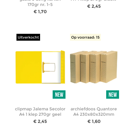
170gr nr. 1-5
€ 2,45
€ 1,70
Uitverkocht
Op voorraad: 15
clipmap Jalema Secolor
archiefdoos Quantore
A4 1 klep 270gr geel
A4 230x80x320mm
€ 2,45
€ 1,60