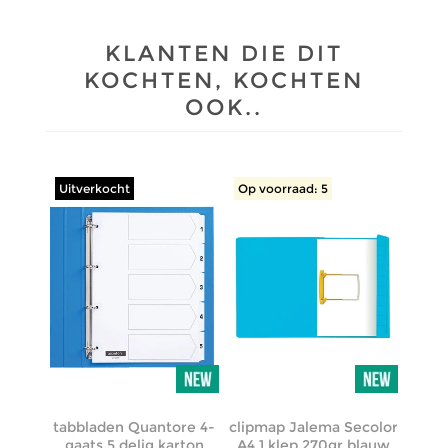
KLANTEN DIE DIT
KOCHTEN, KOCHTEN
OOK..
Uitverkocht
Op voorraad: 5
tabbladen Quantore 4-
clipmap Jalema Secolor
gaats 5 delig karton
A4 1 klep 270gr blauw