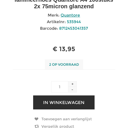
2x 75micron glanzend
Merk:
Quantore
Artikelnr:
535944
Barcode:
8712453041357
€ 13,95
2 OP VOORRAAD
+
-