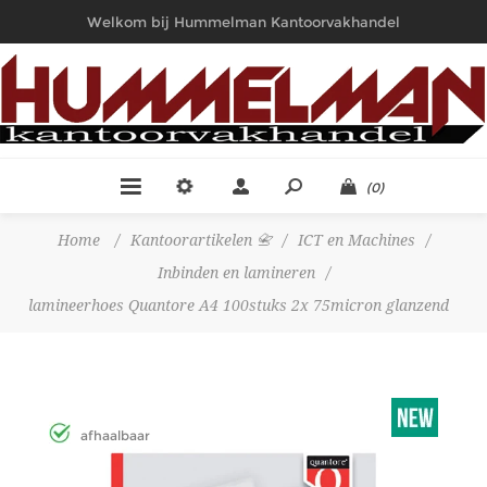
Welkom bij Hummelman Kantoorvakhandel
(0)
Home
/
Kantoorartikelen 📇
/
ICT en Machines
/
Inbinden en lamineren
/
lamineerhoes Quantore A4 100stuks 2x 75micron glanzend
afhaalbaar