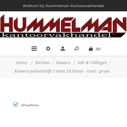
Welkom bij Hummelman Kantoorvakhandel
(0)
Home
/
Merken
/
Kaweco
/
Inkt & Vullingen
/
Kaweco potloodstift 5.6mm 5B blauw - rood - groen
afhaalbaar