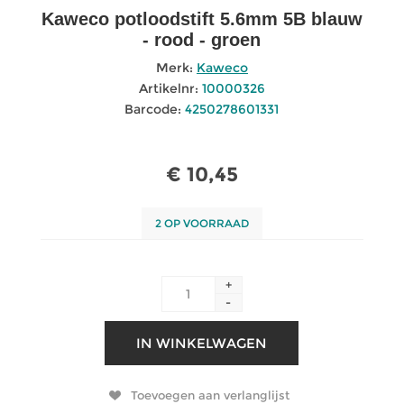
Kaweco potloodstift 5.6mm 5B blauw
- rood - groen
Merk:
Kaweco
Artikelnr:
10000326
Barcode:
4250278601331
€ 10,45
2 OP VOORRAAD
+
-