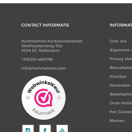
CONTACT INFORMATIE
INFORMAT
Hummelman Kantoorvakhandel
Over ons
Stadhoudersweg 93a
Algemene 
3039 EC Rotterdam
Privacy st
+31(0)10-4661786
Retourbele
info@hummelman.com
Klachten
Verzenden
Betaalopti
Onze Histor
Pen Graver
Merken