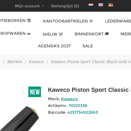
Mijn account
Verlanglijst
(0)
ITIEBOEKEN 📚
KANTOORARTIKELEN 📇
LEDERWARE
RIJFWAREN ✒️
BINNENKORT 🚚
MER
NIEUW 🆕
AGENDA'S 2027
SALE
/
Merken
/
Kaweco
/
Kaweco Piston Sport Classic Black-Gold v
Kaweco Piston Sport Classic
Merk:
Kaweco
Artikelnr:
11000336
Barcode:
4251734922663