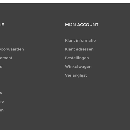
IE
MIJN ACCOUNT
Klant informatie
voorwaarden
Klant adressen
atement
Bestellingen
id
Winkelwagen
Verlanglijst
es
ie
en