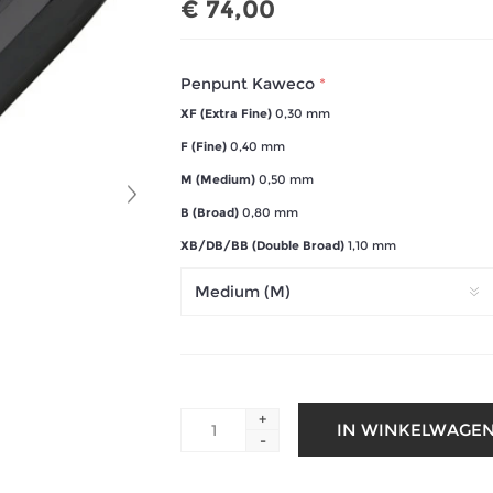
€ 74,00
Penpunt Kaweco
*
XF (Extra Fine)
0,30 mm
F (Fine)
0,40 mm
M (Medium)
0,50 mm
B (Broad)
0,80 mm
XB/DB/BB (Double Broad)
1,10 mm
+
-