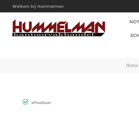
Welkom bij Hummelman
Kantoorvakhandel
NOT
SCH
Home
afhaalbaar