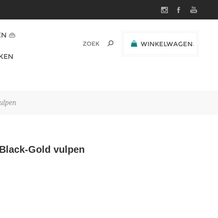
N 👜
WINKELWAGEN
(0)
KEN
SUBTOTAAL:
ulpen
 Black-Gold vulpen