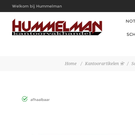
Welkom bij Hummelman
Kantoorvakhandel
NOT
SCH
Home
/
Kantoorartikelen 📇
/
S
afhaalbaar