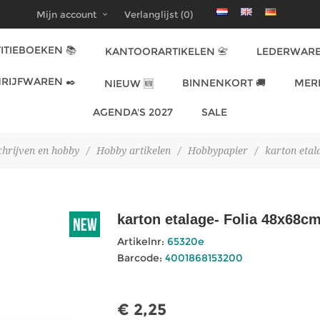
Mijn account
Verlanglijst
(0)
ITIEBOEKEN 📚
KANTOORARTIKELEN 📇
LEDERWARE
RIJFWAREN ✒️
BINNENKORT 🚚
MER
NIEUW 🆕
AGENDA'S 2027
SALE
chrijven en hobby
/
Hobby artikelen
/
Hobbypapier
/
karton etal
karton etalage- Folia 48x68cm
Artikelnr:
65320e
Barcode:
4001868153200
€ 2,25