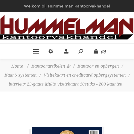
Welkom bij Hummelman Kantoorvakhandel
(0)
Home
/
Kantoorartikelen 📇
/
Kantoor en opbergen
/
Kaart- systemen
/
Visitekaart en creditcard opbergsystemen
/
interieur 23-gaats Multo visitekaart 10stuks - 200 kaarten