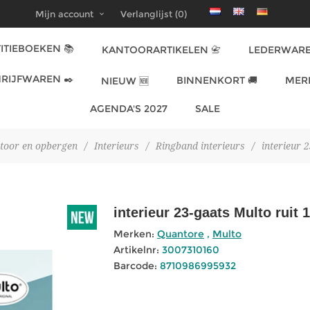
Mijn account
Verlanglijst
(0)
ITIEBOEKEN 📚
KANTOORARTIKELEN 📇
LEDERWARE
RIJFWAREN ✒️
BINNENKORT 🚚
MER
NIEUW 🆕
AGENDA'S 2027
SALE
toor en opbergen
/
Interieurs
/
Ringband interieurs
/
interieur 
interieur 23-gaats Multo ruit
Merken:
Quantore
,
Multo
Artikelnr:
3007310160
Barcode:
8710986995932