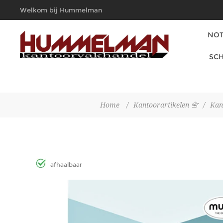
Welkom bij Hummelman
Kantoorvakhandel
NOT
SCH
Home
/
Kantoorartikelen 📇
/
Kan
afhaalbaar