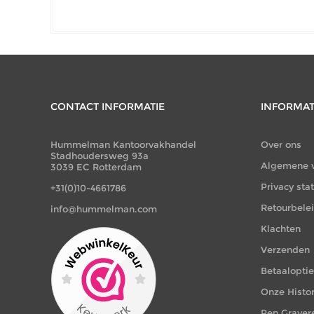
CONTACT INFORMATIE
INFORMAT
Hummelman Kantoorvakhandel
Over ons
Stadhoudersweg 93a
Algemene 
3039 EC Rotterdam
Privacy st
+31(0)10-4661786
Retourbele
info@hummelman.com
Klachten
Verzenden
Betaalopti
Onze Histor
Pen Graver