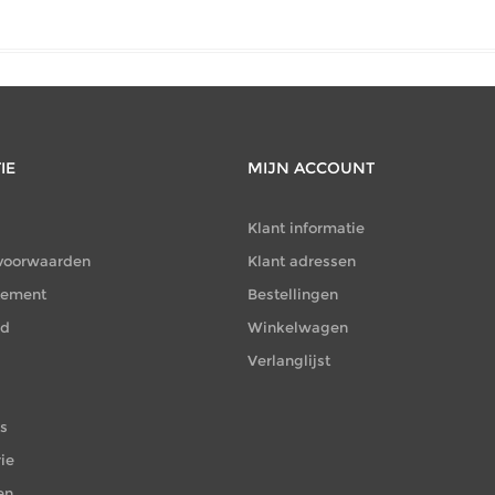
IE
MIJN ACCOUNT
Klant informatie
voorwaarden
Klant adressen
atement
Bestellingen
id
Winkelwagen
Verlanglijst
es
ie
en