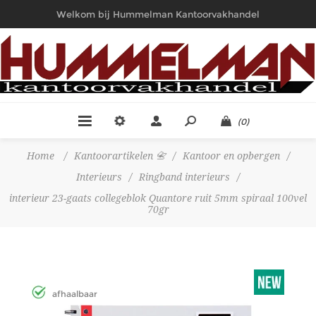
Welkom bij Hummelman Kantoorvakhandel
(0)
Home
/
Kantoorartikelen 📇
/
Kantoor en opbergen
/
Interieurs
/
Ringband interieurs
/
interieur 23-gaats collegeblok Quantore ruit 5mm spiraal 100vel
70gr
afhaalbaar