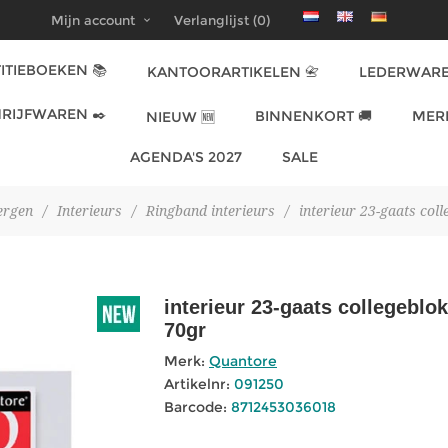
Mijn account
Verlanglijst
(0)
ITIEBOEKEN 📚
KANTOORARTIKELEN 📇
LEDERWARE
RIJFWAREN ✒️
BINNENKORT 🚚
MER
NIEUW 🆕
AGENDA'S 2027
SALE
ergen
/
Interieurs
/
Ringband interieurs
/
interieur 23-gaats col
interieur 23-gaats collegeblo
70gr
Merk:
Quantore
Artikelnr:
091250
Barcode:
8712453036018