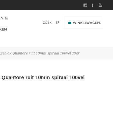
N 👜
WINKELWAGEN
(0)
KEN
SUBTOTAAL:
legeblok Quantore ruit 10mm spiraal 100vel 70gr
k Quantore ruit 10mm spiraal 100vel