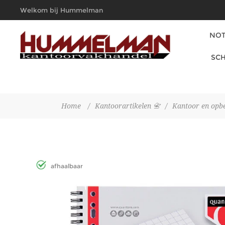
Welkom bij Hummelman
Kantoorvakhandel
NOT
SCH
Home
/
Kantoorartikelen 📇
/
Kantoor en opb
afhaalbaar