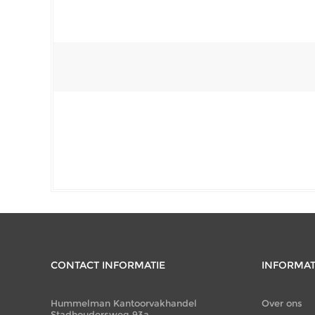
CONTACT INFORMATIE
INFORMAT
Hummelman Kantoorvakhandel
Over ons
Stadhoudersweg 93a