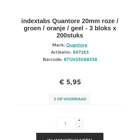
indextabs Quantore 20mm roze /
groen / oranje / geel - 3 bloks x
200stuks
Merk:
Quantore
Artikelnr:
897265
Barcode:
8712453088338
€ 5,95
3 OP VOORRAAD
+
-