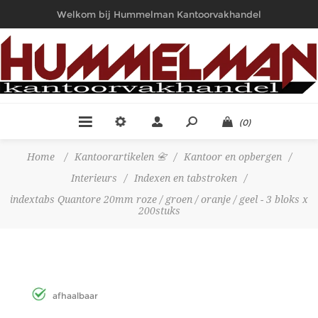
Welkom bij Hummelman Kantoorvakhandel
(0)
Home
/
Kantoorartikelen 📇
/
Kantoor en opbergen
/
Interieurs
/
Indexen en tabstroken
/
indextabs Quantore 20mm roze / groen / oranje / geel - 3 bloks x
200stuks
afhaalbaar