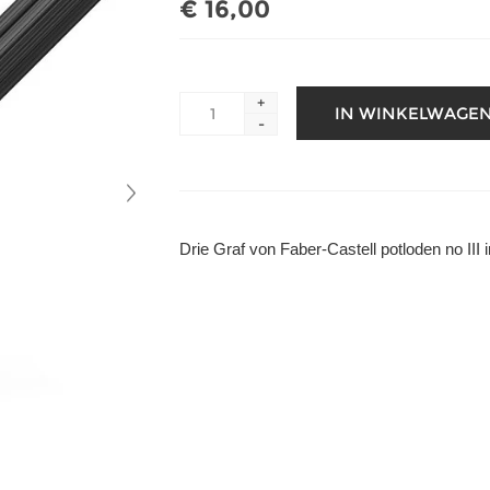
€ 16,00
+
-
Drie Graf von Faber-Castell potloden no III i