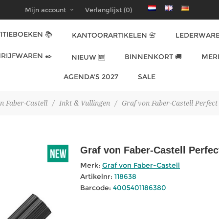
Mijn account
Verlanglijst
(0)
ITIEBOEKEN 📚
KANTOORARTIKELEN 📇
LEDERWARE
RIJFWAREN ✒️
BINNENKORT 🚚
MER
NIEUW 🆕
AGENDA'S 2027
SALE
n Faber-Castell
/
Inkt & Vullingen
/
Graf von Faber-Castell Perfect
Graf von Faber-Castell Perfec
Merk:
Graf von Faber-Castell
Artikelnr:
118638
Barcode:
4005401186380