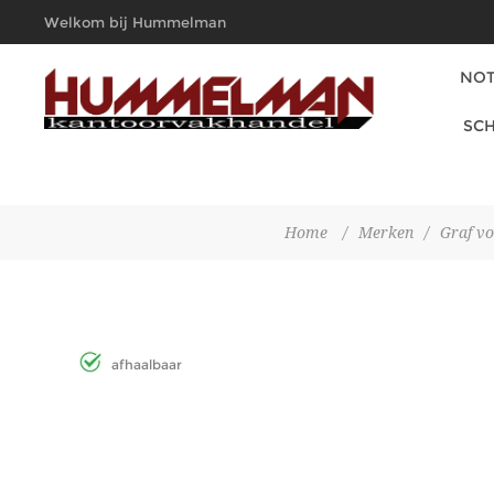
Welkom bij Hummelman
Kantoorvakhandel
NOT
SCH
Home
/
Merken
/
Graf vo
afhaalbaar