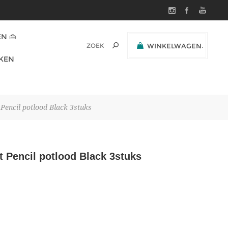
N 👜
WINKELWAGEN
(0)
KEN
SUBTOTAAL:
 Pencil potlood Black 3stuks
t Pencil potlood Black 3stuks