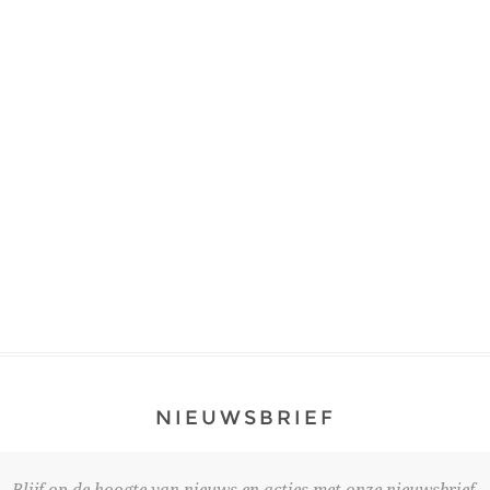
NIEUWSBRIEF
Blijf op de hoogte van nieuws en acties met onze nieuwsbrief.