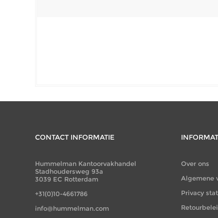
CONTACT INFORMATIE
INFORMAT
Hummelman Kantoorvakhandel
Over ons
Stadhoudersweg 93a
Algemene 
3039 EC Rotterdam
Privacy st
+31(0)10-4661786
Retourbele
info@hummelman.com