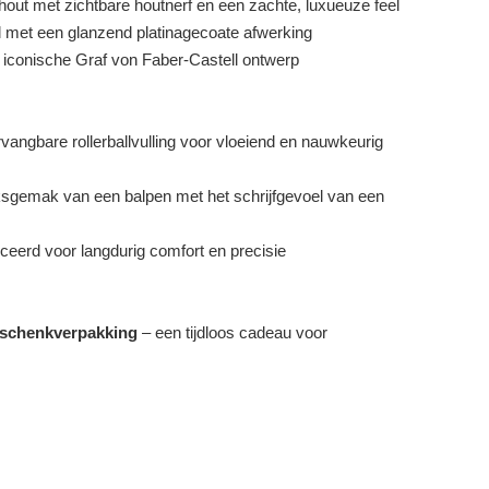
hout met zichtbare houtnerf en een zachte, luxueuze feel
met een glanzend platinagecoate afwerking
 iconische Graf von Faber-Castell ontwerp
angbare rollerballvulling voor vloeiend en nauwkeurig
sgemak van een balpen met het schrijfgevoel van een
eerd voor langdurig comfort en precisie
eschenkverpakking
– een tijdloos cadeau voor