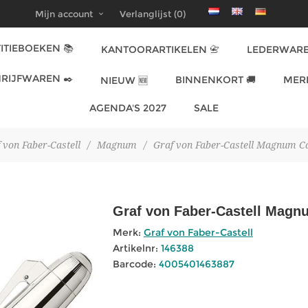
Mijn account
Verlanglijst
(0)
ITIEBOEKEN 📚
KANTOORARTIKELEN 📇
LEDERWARE
RIJFWAREN ✒️
BINNENKORT 🚚
MER
NIEUW 🆕
AGENDA'S 2027
SALE
 von Faber-Castell
/
Magnum
/
Graf von Faber-Castell Magnum Ca
Graf von Faber-Castell Magn
Merk:
Graf von Faber-Castell
Artikelnr:
146388
Barcode:
4005401463887