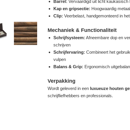
Barrel:
Vervaardigd uit licht kaukasisch 
Kap en gripsectie:
Hoogwaardig metaal 
Clip:
Veerbelast, handgemonteerd in het
Mechaniek & Functionaliteit
Schrijfsysteem:
Afneembare dop en verv
schrijven
Schrijfervaring:
Combineert het gebruik
vulpen
Balans & Grip:
Ergonomisch uitgebalanc
Verpakking
Wordt geleverd in een
luxueuze houten g
schrijfliefhebbers en professionals.