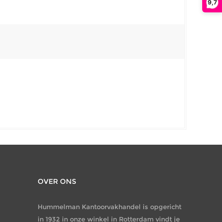
9,7
OVER ONS
Hummelman Kantoorvakhandel is opgericht
in 1932 in onze winkel in Rotterdam vindt je