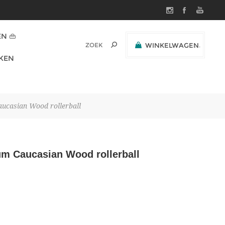
N 👜
WINKELWAGEN
(0)
KEN
SUBTOTAAL:
ucasian Wood rollerball
um Caucasian Wood rollerball