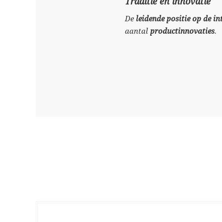
Traditie en innovatie
De
leidende positie op de i
aantal
productinnovaties
.