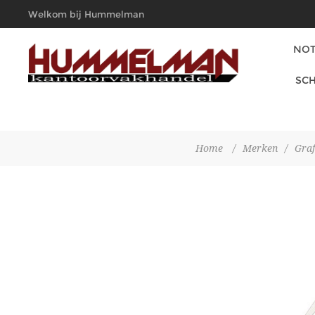
Welkom bij Hummelman
Kantoorvakhandel
NOT
SCH
Home
/
Merken
/
Graf