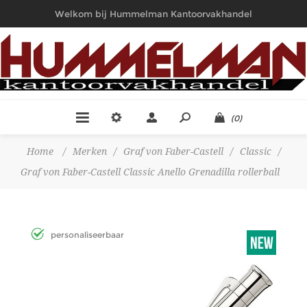
Welkom bij Hummelman Kantoorvakhandel
(0)
Home
/
Merken
/
Graf von Faber-Castell
/
Classic
/
Graf von Faber-Castell Classic Anello Grenadilla rollerball
personaliseerbaar