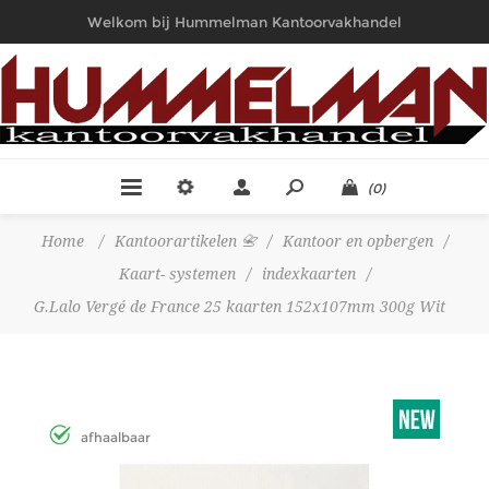
Welkom bij Hummelman Kantoorvakhandel
(0)
Home
/
Kantoorartikelen 📇
/
Kantoor en opbergen
/
Kaart- systemen
/
indexkaarten
/
G.Lalo Vergé de France 25 kaarten 152x107mm 300g Wit
afhaalbaar