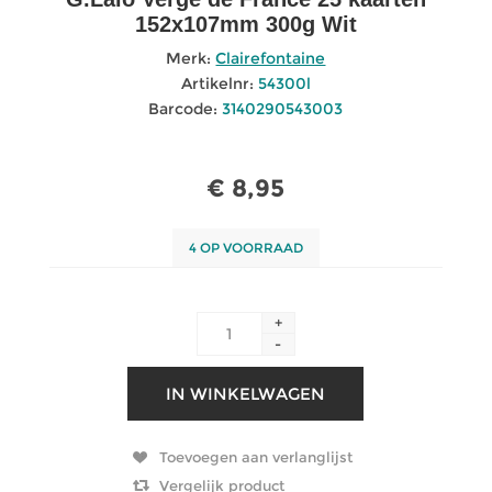
152x107mm 300g Wit
Merk:
Clairefontaine
Artikelnr:
54300l
Barcode:
3140290543003
€ 8,95
4 OP VOORRAAD
+
-