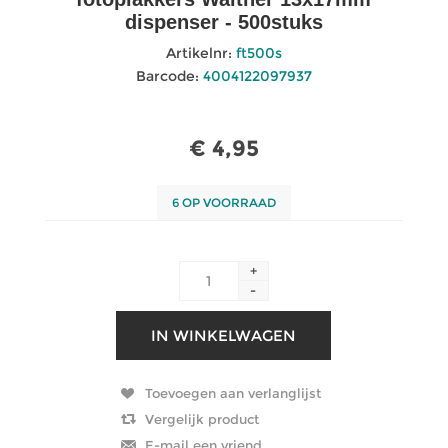
dispenser - 500stuks
Artikelnr:
ft500s
Barcode:
4004122097937
€ 4,95
6 OP VOORRAAD
+
-