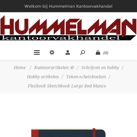
Welkom bij Hummelman Kantoorvakhandel
(0)
Home
/
Kantoorartikelen 📇
/
Schrijven en hobby
/
Hobby artikelen
/
Teken-schetsboeken
/
Flexbook Sketchbook Large Red blanco