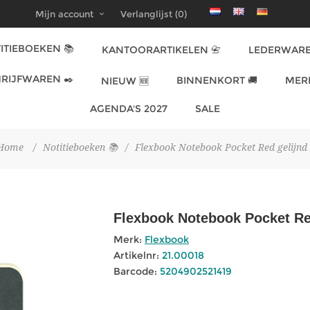
Mijn account
Verlanglijst
(0)
ITIEBOEKEN 📚
KANTOORARTIKELEN 📇
LEDERWARE
RIJFWAREN ✒️
BINNENKORT 🚚
MER
NIEUW 🆕
AGENDA'S 2027
SALE
Home
/
Notitieboeken 📚
/
Flexbook Notebook Pocket Red gelijnd
Flexbook Notebook Pocket Re
Merk:
Flexbook
Artikelnr:
21.00018
Barcode:
5204902521419