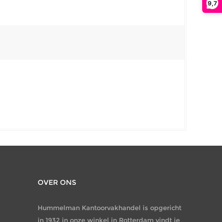
9,7
OVER ONS
Hummelman Kantoorvakhandel is opgericht
in 1932 in onze winkel in Rotterdam vindt je