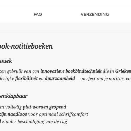
FAQ
VERZENDING
ook-notitieboeken
hniek
ken gebruik van een
innovatieve boekbindtechniek
die in
Grieke
derlijke
flexibiliteit
en
duurzaamheid
— perfect om je notities vo
penklapbaar
en volledig
plat worden geopend
ijn naadloos
voor optimaal schrijfcomfort
d
zonder beschadiging van de rug