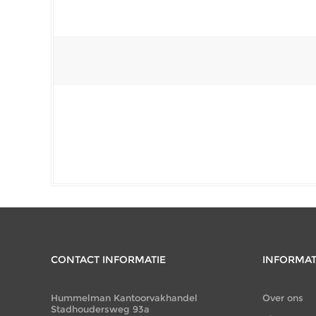
CONTACT INFORMATIE
INFORMAT
Hummelman Kantoorvakhandel
Over ons
Stadhoudersweg 93a