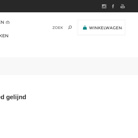
N 👜
WINKELWAGEN
(0)
KEN
SUBTOTAAL:
d gelijnd