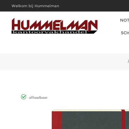
Welkom bij Hummelman
Kantoorvakhandel
NOT
SCH
afhaalbaar