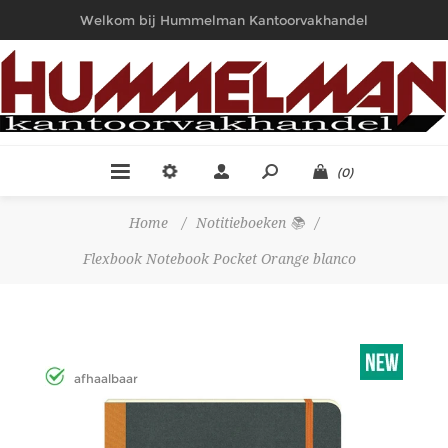
Welkom bij Hummelman Kantoorvakhandel
(0)
Home
/
Notitieboeken 📚
/
Flexbook Notebook Pocket Orange blanco
afhaalbaar