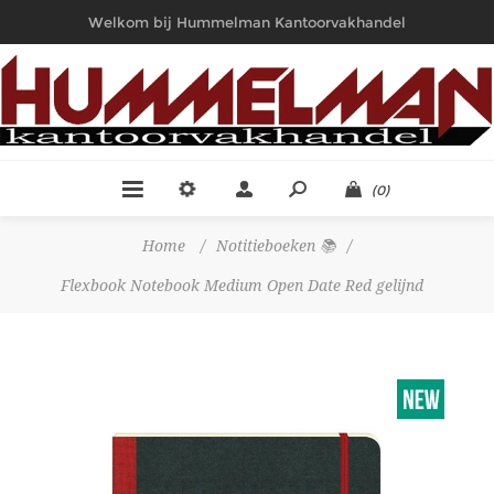
Welkom bij Hummelman Kantoorvakhandel
(0)
Home
/
Notitieboeken 📚
/
Flexbook Notebook Medium Open Date Red gelijnd