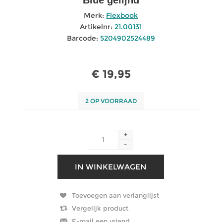
Merk:
Flexbook
Artikelnr:
21.00131
Barcode:
5204902524489
€ 19,95
2 OP VOORRAAD
+
-