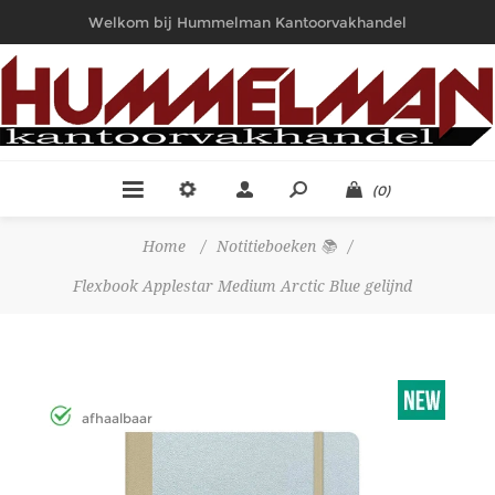
Welkom bij Hummelman Kantoorvakhandel
(0)
Home
/
Notitieboeken 📚
/
Flexbook Applestar Medium Arctic Blue gelijnd
afhaalbaar