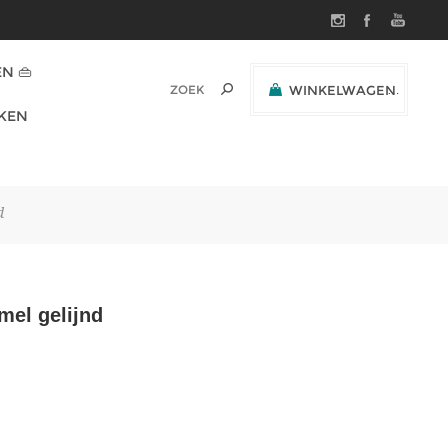
N 👜
WINKELWAGEN
(0)
KEN
SUBTOTAAL:
d
mel gelijnd