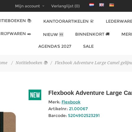
Mijn account
Verlanglijst
(0)
ITIEBOEKEN 📚
KANTOORARTIKELEN 📇
LEDERWARE
RIJFWAREN ✒️
BINNENKORT 🚚
MER
NIEUW 🆕
AGENDA'S 2027
SALE
ome
/
Notitieboeken 📚
/
Flexbook Adventure Large Camel gelijn
Flexbook Adventure Large Ca
Merk:
Flexbook
Artikelnr:
21.00067
Barcode:
5204902523291