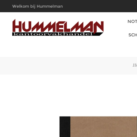
Welkom bij Hummelman
Kantoorvakhandel
NOT
SCH
H