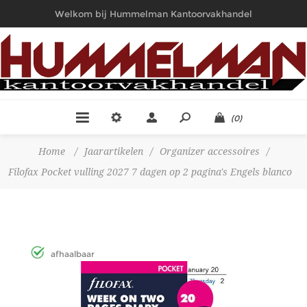
Welkom bij Hummelman Kantoorvakhandel
(0)
Home
/
Jaarartikelen
/
Organizer accessoires
/
Filofax Pocket vulling 2027 7 dagen op 2 pagina's Engels blanco
afhaalbaar