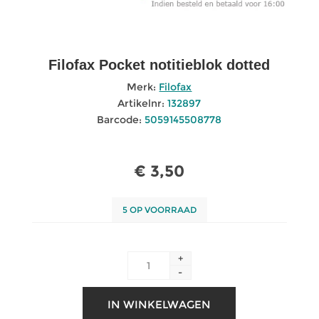
Filofax Pocket notitieblok dotted
Merk:
Filofax
Artikelnr:
132897
Barcode:
5059145508778
€ 3,50
5 OP VOORRAAD
+
-