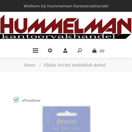
Welkom bij Hummelman Kantoorvakhandel
(0)
Home
/
Filofax Pocket notitieblok dotted
afhaalbaar