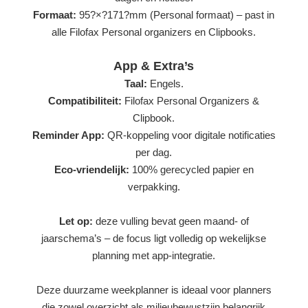
Formaat:
95?×?171?mm (Personal formaat) – past in
alle Filofax Personal organizers en Clipbooks.
App & Extra’s
Taal:
Engels.
Compatibiliteit:
Filofax Personal Organizers &
Clipbook.
Reminder App:
QR-koppeling voor digitale notificaties
per dag.
Eco-vriendelijk:
100% gerecycled papier en
verpakking.
Let op:
deze vulling bevat geen maand- of
jaarschema’s – de focus ligt volledig op wekelijkse
planning met app-integratie.
Deze duurzame weekplanner is ideaal voor planners
die zowel overzicht als milieubewustzijn belangrijk