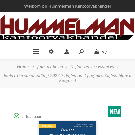
Welkom bij Hummelman Kantoorvakhandel
(0)
Home
/
Jaarartikelen
/
Organizer accessoires
/
filofax Personal vulling 2027 7 dagen op 2 pagina's Engels blanco
Recycled
afhaalbaar