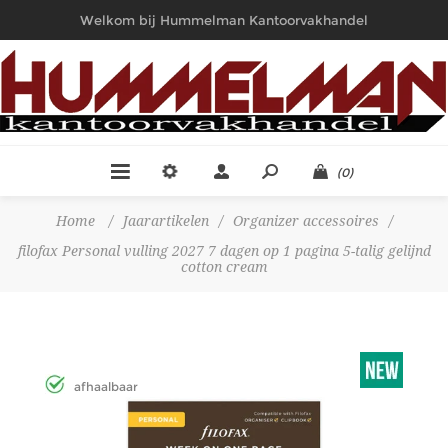
Welkom bij Hummelman Kantoorvakhandel
(0)
Home
/
Jaarartikelen
/
Organizer accessoires
/
filofax Personal vulling 2027 7 dagen op 1 pagina 5-talig gelijnd
cotton cream
afhaalbaar