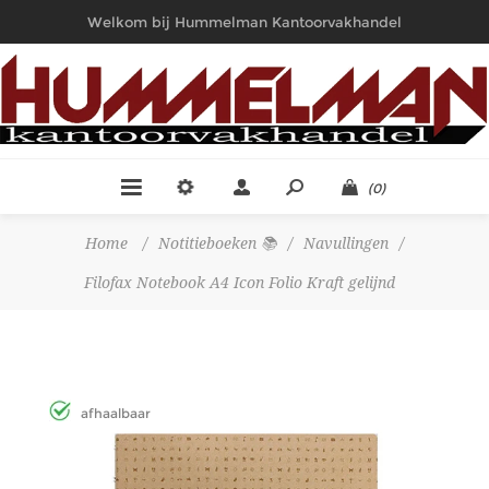
Welkom bij Hummelman Kantoorvakhandel
(0)
Home
/
Notitieboeken 📚
/
Navullingen
/
Filofax Notebook A4 Icon Folio Kraft gelijnd
afhaalbaar