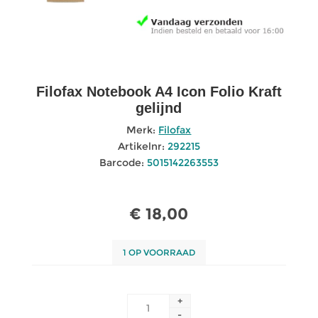
Filofax Notebook A4 Icon Folio Kraft
gelijnd
Merk:
Filofax
Artikelnr:
292215
Barcode:
5015142263553
€ 18,00
1 OP VOORRAAD
+
-