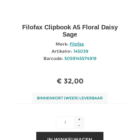
Filofax Clipbook A5 Floral Daisy
Sage
Merk:
Filofax
Artikelnr:
145039
Barcode:
5059145574919
€ 32,00
BINNENKORT (WEER) LEVERBAAR
+
-