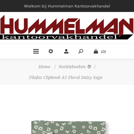
Welkom bij Hummelman Kantoorvakhandel
(0)
Home
/
Notitieboeken 📚
/
Filofax Clipbook A5 Floral Daisy Sage