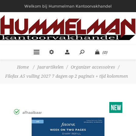
Welkom bij Hummelman Kantoorvakhandel
(0)
Home
/
Jaarartikelen
/
Organizer accessoires
/
Filofax A5 vulling 2027 7 dagen op 2 pagina's + tijd kolommen
afhaalbaar