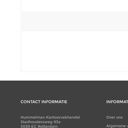
CONTACT INFORMATIE
INFORMAT
Hummelman Kantoorvakhandel
Over ons
Stadhoudersweg 93a
Algemene 
3039 EC Rotterdam