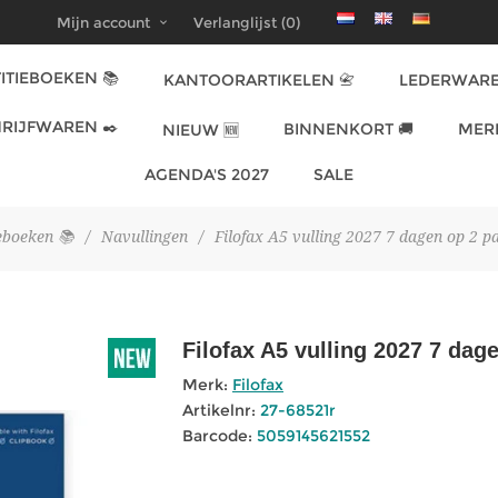
Mijn account
Verlanglijst
(0)
ITIEBOEKEN 📚
KANTOORARTIKELEN 📇
LEDERWARE
RIJFWAREN ✒️
BINNENKORT 🚚
MER
NIEUW 🆕
AGENDA'S 2027
SALE
eboeken 📚
/
Navullingen
/
Filofax A5 vulling 2027 7 dagen op 2 p
Filofax A5 vulling 2027 7 dag
Merk:
Filofax
Artikelnr:
27-68521r
Barcode:
5059145621552