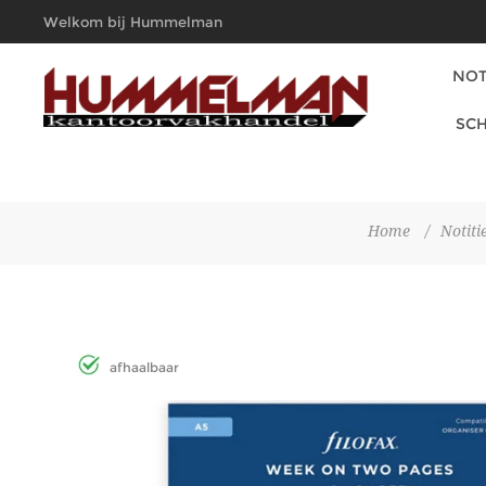
Welkom bij Hummelman
Kantoorvakhandel
NOT
SCH
Home
/
Notiti
afhaalbaar