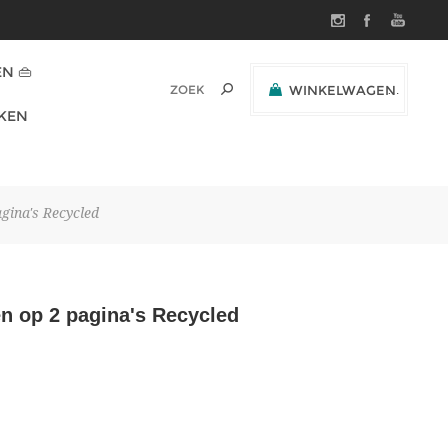
N 👜
WINKELWAGEN
(0)
KEN
SUBTOTAAL:
agina's Recycled
en op 2 pagina's Recycled