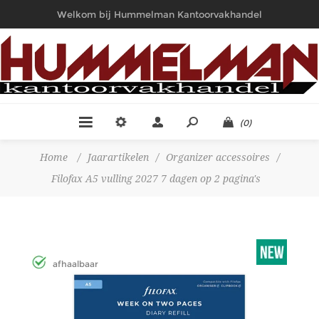
Welkom bij Hummelman Kantoorvakhandel
(0)
Home
/
Jaarartikelen
/
Organizer accessoires
/
Filofax A5 vulling 2027 7 dagen op 2 pagina's
afhaalbaar