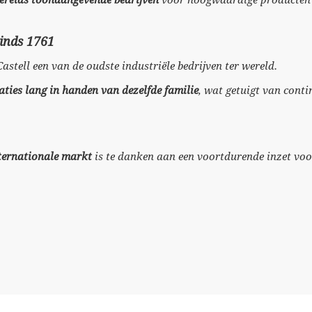
 werelds toonaangevende bedrijven
voor hoogwaardige producten v
sinds 1761
-Castell een van de oudste industriële bedrijven ter wereld.
aties lang in handen van dezelfde familie
, wat getuigt van conti
nternationale markt
is te danken aan een voortdurende inzet voor