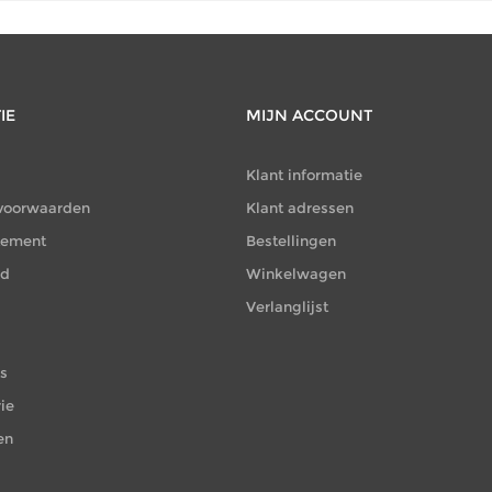
IE
MIJN ACCOUNT
Klant informatie
voorwaarden
Klant adressen
atement
Bestellingen
id
Winkelwagen
Verlanglijst
es
ie
en