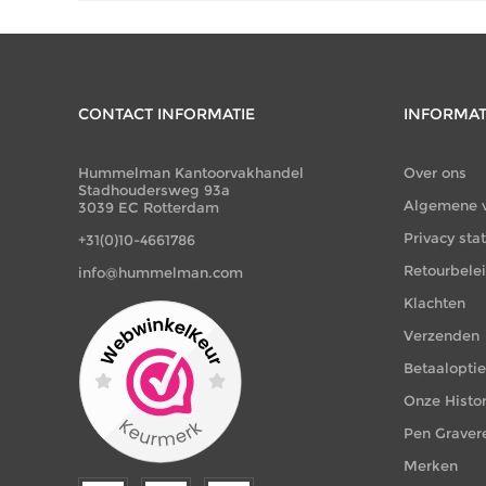
CONTACT INFORMATIE
INFORMAT
Hummelman Kantoorvakhandel
Over ons
Stadhoudersweg 93a
Algemene 
3039 EC Rotterdam
Privacy st
+31(0)10-4661786
Retourbele
info@hummelman.com
Klachten
Verzenden
Betaalopti
Onze Histor
Pen Graver
Merken