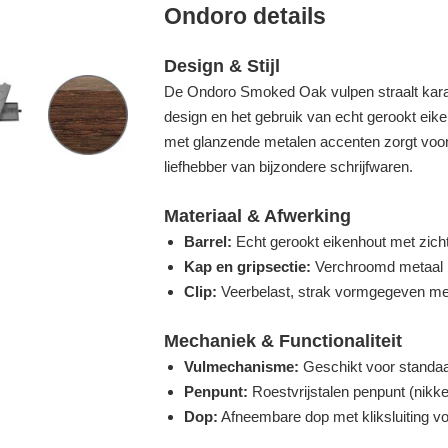
Ondoro details
Design & Stijl
De Ondoro Smoked Oak vulpen straalt karak
design en het gebruik van echt gerookt eike
met glanzende metalen accenten zorgt voor e
liefhebber van bijzondere schrijfwaren.
Materiaal & Afwerking
Barrel:
Echt gerookt eikenhout met zicht
Kap en gripsectie:
Verchroomd metaal 
Clip:
Veerbelast, strak vormgegeven met
Mechaniek & Functionaliteit
Vulmechanisme:
Geschikt voor standaar
Penpunt:
Roestvrijstalen penpunt (nikke
Dop:
Afneembare dop met kliksluiting v