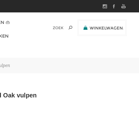
N 👜
WINKELWAGEN
(0)
KEN
SUBTOTAAL:
ulpen
d Oak vulpen