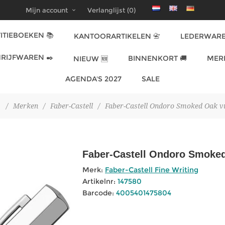
Mijn account
Verlanglijst
(0)
ITIEBOEKEN 📚
KANTOORARTIKELEN 📇
LEDERWARE
RIJFWAREN ✒️
BINNENKORT 🚚
MER
NIEUW 🆕
AGENDA'S 2027
SALE
/
Merken
/
Faber-Castell
/
Faber-Castell Ondoro Smoked Oak v
Faber-Castell Ondoro Smoke
Merk:
Faber-Castell Fine Writing
Artikelnr:
147580
Barcode:
4005401475804