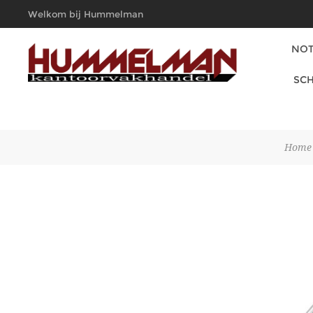
Welkom bij Hummelman
Kantoorvakhandel
NOT
SCH
Home