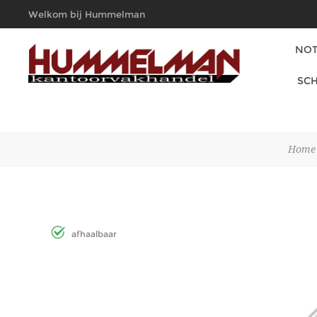
Welkom bij Hummelman
Kantoorvakhandel
NOT
SCH
Home
afhaalbaar