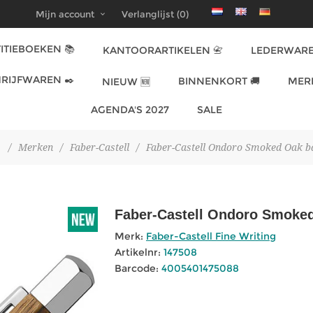
Mijn account
Verlanglijst
(0)
ITIEBOEKEN 📚
KANTOORARTIKELEN 📇
LEDERWARE
RIJFWAREN ✒️
BINNENKORT 🚚
MER
NIEUW 🆕
AGENDA'S 2027
SALE
/
Merken
/
Faber-Castell
/
Faber-Castell Ondoro Smoked Oak b
Faber-Castell Ondoro Smoke
Merk:
Faber-Castell Fine Writing
Artikelnr:
147508
Barcode:
4005401475088