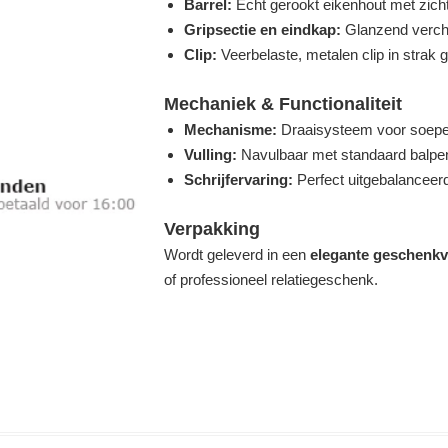
Barrel:
Echt gerookt eikenhout met zichtb
Gripsectie en eindkap:
Glanzend verch
Clip:
Veerbelaste, metalen clip in strak
Mechaniek & Functionaliteit
Mechanisme:
Draaisysteem voor soepel
Vulling:
Navulbaar met standaard balpenv
Schrijfervaring:
Perfect uitgebalanceerd
Verpakking
Wordt geleverd in een
elegante geschenkv
of professioneel relatiegeschenk.