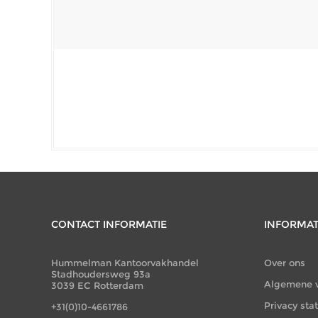
CONTACT INFORMATIE
INFORMAT
Hummelman Kantoorvakhandel
Over ons
Stadhoudersweg 93a
Algemene 
3039 EC Rotterdam
Privacy st
+31(0)10-4661786