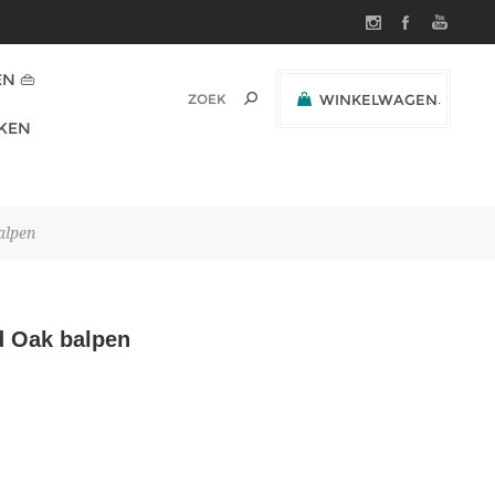
N 👜
WINKELWAGEN
(0)
KEN
SUBTOTAAL:
alpen
d Oak balpen