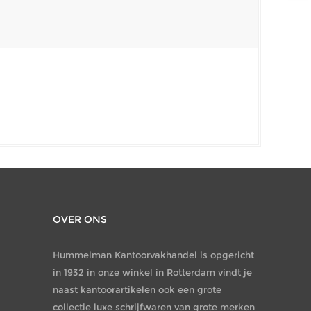
OVER ONS
Hummelman Kantoorvakhandel is opgericht
in 1932 in onze winkel in Rotterdam vindt je
naast kantoorartikelen ook een grote
collectie luxe schrijfwaren van grote merken