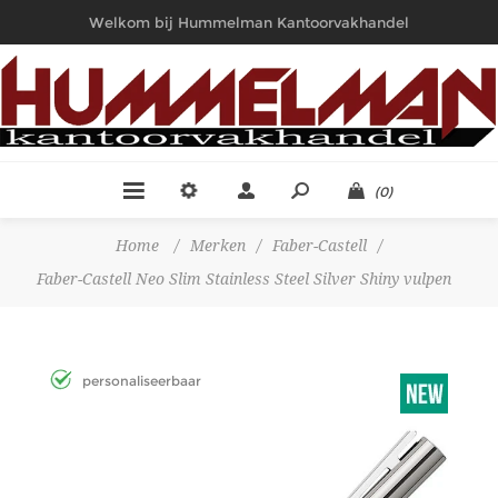
Welkom bij Hummelman Kantoorvakhandel
(0)
Home
/
Merken
/
Faber-Castell
/
Faber-Castell Neo Slim Stainless Steel Silver Shiny vulpen
personaliseerbaar