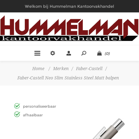
Welkom bij Hummelman Kantoorvakhandel
(0)
Home
/
Merken
/
Faber-Castell
/
Faber-Castell Neo Slim Stainless Steel Matt balpen
personaliseerbaar
afhaalbaar