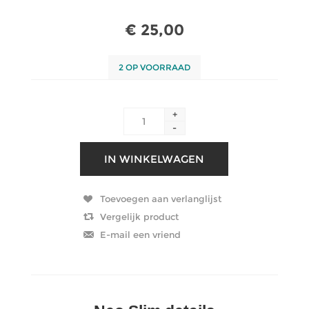
€ 25,00
2 OP VOORRAAD
+
-