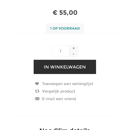
€ 55,00
1 OP VOORRAAD
+
-