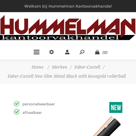
Welkom bij Hummelman Kantoorvakhandel
(0)
Home
/
Merken
/
Faber-Castell
/
Faber-Castell Neo Slim Metal Black with Rosegold rollerball
personaliseerbaar
afhaalbaar