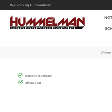
Welkom bij Hummelman
Kantoorvakhandel
NOT
SCH
Home
personaliseerbaar
afhaalbaar