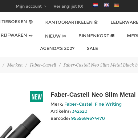
Mijn account
Verlanglijst
(0)
ITIEBOEKEN 📚
KANTOORARTIKELEN 📇
LEDERWARE
RIJFWAREN ✒️
BINNENKORT 🚚
MER
NIEUW 🆕
AGENDA'S 2027
SALE
/
Merken
/
Faber-Castell
/
Faber-Castell Neo Slim Metal Black 
Faber-Castell Neo Slim Metal
Merk:
Faber-Castell Fine Writing
Artikelnr:
342320
Barcode:
9555684674470