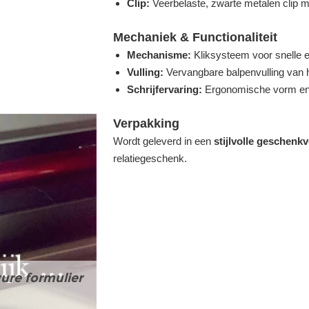
Clip:
Veerbelaste, zwarte metalen clip m
Mechaniek & Functionaliteit
Mechanisme:
Kliksysteem voor snelle 
Vulling:
Vervangbare balpenvulling van ho
Schrijfervaring:
Ergonomische vorm en li
Verpakking
Wordt geleverd in een
stijlvolle geschenk
relatiegeschenk.
ure formulier