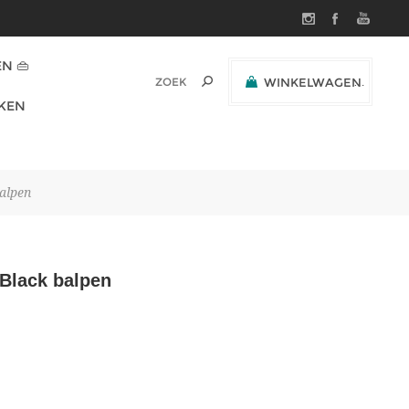
N 👜
WINKELWAGEN
(0)
KEN
SUBTOTAAL:
balpen
 Black balpen