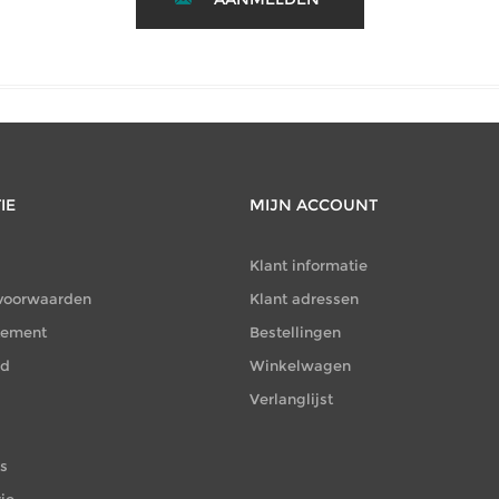
IE
MIJN ACCOUNT
Klant informatie
voorwaarden
Klant adressen
atement
Bestellingen
id
Winkelwagen
Verlanglijst
es