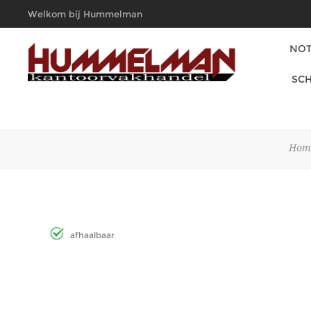
Welkom bij Hummelman
Kantoorvakhandel
NOT
SCH
Hom
afhaalbaar