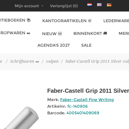
Mijn account
Verlanglijst
(0)
ITIEBOEKEN 📚
KANTOORARTIKELEN 📇
LEDERWARE
RIJFWAREN ✒️
BINNENKORT 🚚
MER
NIEUW 🆕
AGENDA'S 2027
SALE
e
/
Schrijfwaren ✒️
/
vulpen
/
Faber-Castell Grip 2011 Silver vu
Faber-Castell Grip 2011 Silve
Merk:
Faber-Castell Fine Writing
Artikelnr:
fc-140906
Barcode:
4005401409069