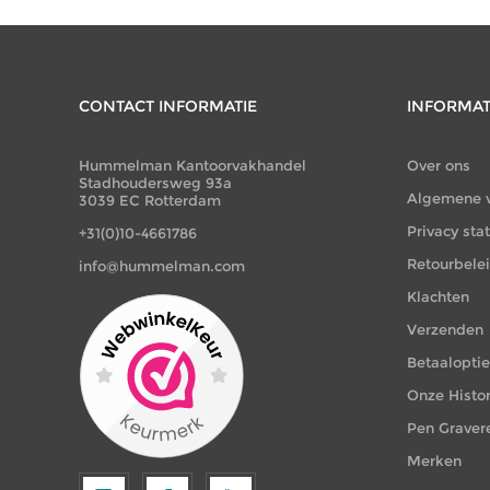
CONTACT INFORMATIE
INFORMAT
Hummelman Kantoorvakhandel
Over ons
Stadhoudersweg 93a
Algemene 
3039 EC Rotterdam
Privacy st
+31(0)10-4661786
Retourbele
info@hummelman.com
Klachten
Verzenden
Betaalopti
Onze Histor
Pen Graver
Merken