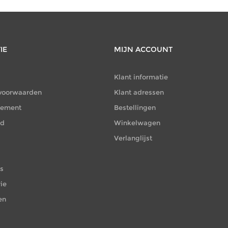
IE
MIJN ACCOUNT
Klant informatie
voorwaarden
Klant adressen
atement
Bestellingen
id
Winkelwagen
Verlanglijst
es
ie
en