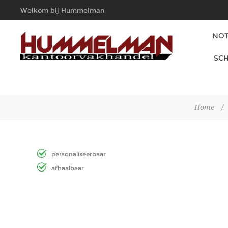
Welkom bij Hummelman
Kantoorvakhandel
NOT
SCH
Home
/
personaliseerbaar
afhaalbaar