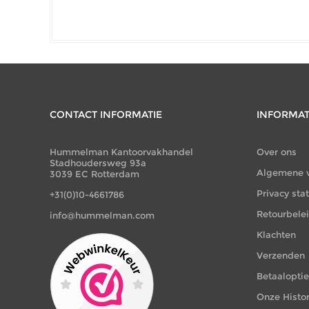
CONTACT INFORMATIE
INFORMAT
Hummelman Kantoorvakhandel
Over ons
Stadhoudersweg 93a
Algemene 
3039 EC Rotterdam
Privacy st
+31(0)10-4661786
Retourbele
info@hummelman.com
Klachten
Verzenden
Betaalopti
Onze Histor