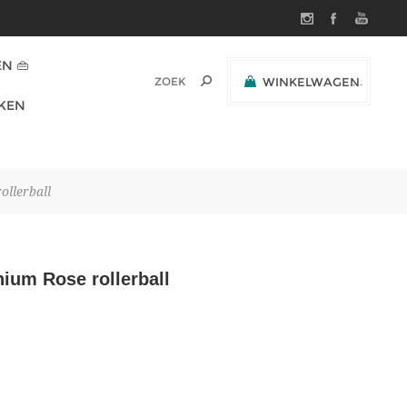
N 👜
WINKELWAGEN
(0)
KEN
SUBTOTAAL:
ollerball
nium Rose rollerball