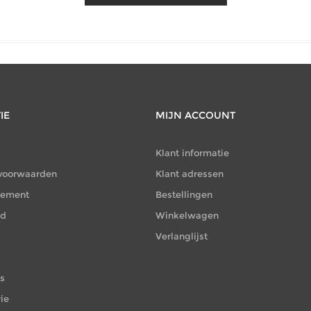
IE
MIJN ACCOUNT
Klant informatie
voorwaarden
Klant adressen
atement
Bestellingen
id
Winkelwagen
Verlanglijst
es
ie