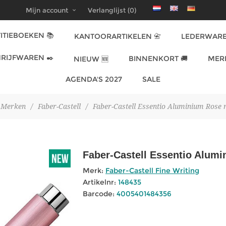
Mijn account
Verlanglijst
(0)
ITIEBOEKEN 📚
KANTOORARTIKELEN 📇
LEDERWARE
RIJFWAREN ✒️
BINNENKORT 🚚
MER
NIEUW 🆕
AGENDA'S 2027
SALE
Merken
/
Faber-Castell
/
Faber-Castell Essentio Aluminium Rose r
Faber-Castell Essentio Alumi
Merk:
Faber-Castell Fine Writing
Artikelnr:
148435
Barcode:
4005401484356