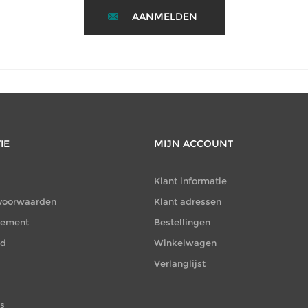
AANMELDEN
IE
MIJN ACCOUNT
Klant informatie
voorwaarden
Klant adressen
atement
Bestellingen
id
Winkelwagen
Verlanglijst
es