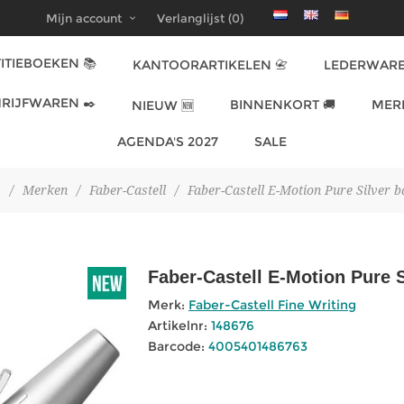
Mijn account
Verlanglijst
(0)
ITIEBOEKEN 📚
KANTOORARTIKELEN 📇
LEDERWARE
RIJFWAREN ✒️
BINNENKORT 🚚
MER
NIEUW 🆕
AGENDA'S 2027
SALE
/
Merken
/
Faber-Castell
/
Faber-Castell E-Motion Pure Silver b
Faber-Castell E-Motion Pure S
Merk:
Faber-Castell Fine Writing
Artikelnr:
148676
Barcode:
4005401486763