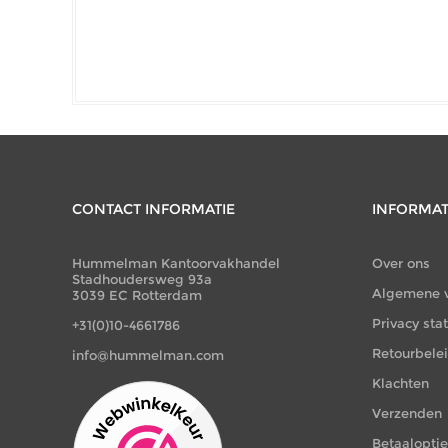
CONTACT INFORMATIE
INFORMAT
Hummelman Kantoorvakhandel
Over ons
Stadhoudersweg 93a
Algemene 
3039 EC Rotterdam
Privacy st
+31(0)10-4661786
Retourbele
info@hummelman.com
Klachten
Verzenden
Betaalopti