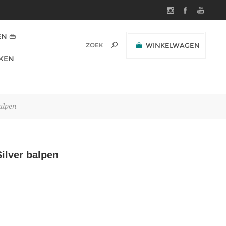
N 👜
WINKELWAGEN
(0)
KEN
SUBTOTAAL:
alpen
ilver balpen