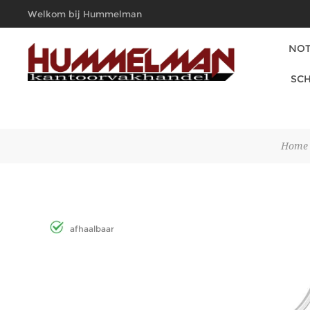
Welkom bij Hummelman
Kantoorvakhandel
NOT
SCH
Home
afhaalbaar