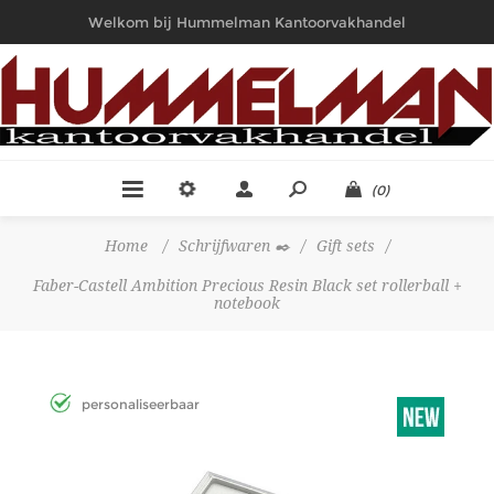
Welkom bij Hummelman Kantoorvakhandel
(0)
Home
/
Schrijfwaren ✒️
/
Gift sets
/
Faber-Castell Ambition Precious Resin Black set rollerball +
notebook
personaliseerbaar