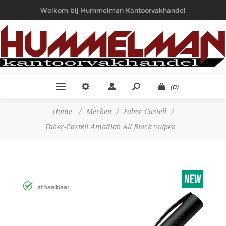
Welkom bij Hummelman Kantoorvakhandel
(0)
Home
/
Merken
/
Faber-Castell
/
Faber-Castell Ambition All Black vulpen
afhaalbaar