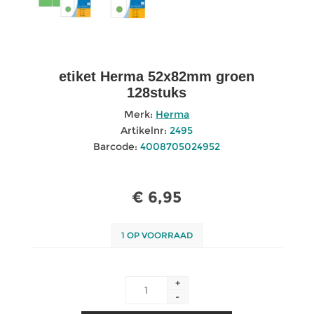
etiket Herma 52x82mm groen
128stuks
Merk:
Herma
Artikelnr:
2495
Barcode:
4008705024952
€ 6,95
1 OP VOORRAAD
+
-