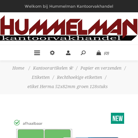
Welkom bij Hummelman Kantoorvakhandel
(0)
Home
/
Kantoorartikelen 📇
/
Papier en verzenden
/
Etiketten
/
Rechthoekige etiketten
/
etiket Herma 52x82mm groen 128stuks
afhaalbaar