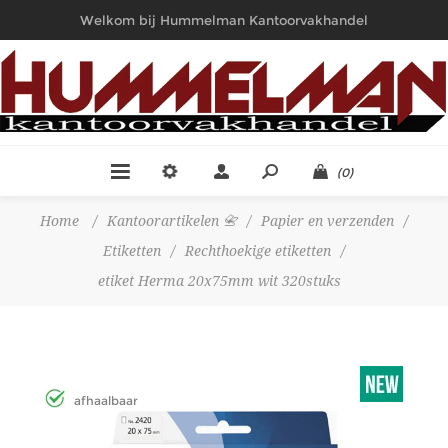
Welkom bij Hummelman Kantoorvakhandel
(0)
Home
/
Kantoorartikelen 📇
/
Papier en verzenden
/
Etiketten
/
Rechthoekige etiketten
/
etiket Herma 20x75mm wit 320stuks
afhaalbaar