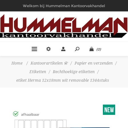
Welkom bij Hummelman Kantoorvakhandel
(0)
Home
/
Kantoorartikelen 📇
/
Papier en verzenden
/
Etiketten
/
Rechthoekige etiketten
/
etiket Herma 12x18mm wit removable 1344stuks
afhaalbaar