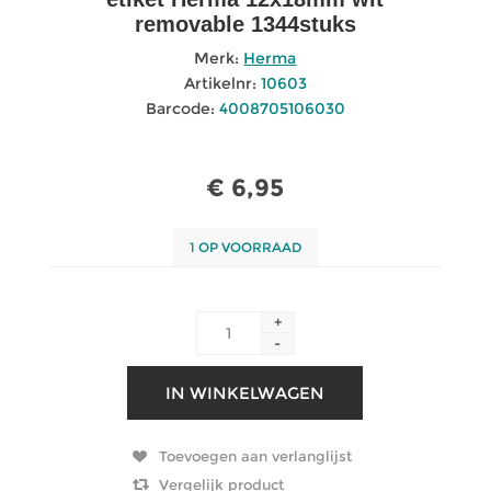
removable 1344stuks
Merk:
Herma
Artikelnr:
10603
Barcode:
4008705106030
€ 6,95
1 OP VOORRAAD
+
-