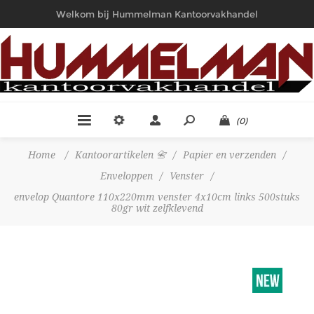
Welkom bij Hummelman Kantoorvakhandel
(0)
Home
/
Kantoorartikelen 📇
/
Papier en verzenden
/
Enveloppen
/
Venster
/
envelop Quantore 110x220mm venster 4x10cm links 500stuks
80gr wit zelfklevend