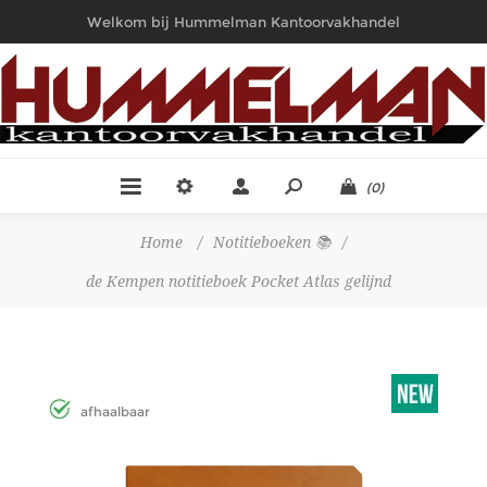
Welkom bij Hummelman Kantoorvakhandel
(0)
Home
/
Notitieboeken 📚
/
de Kempen notitieboek Pocket Atlas gelijnd
afhaalbaar