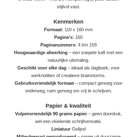
stijlvol vast.
Kenmerken
Formaat:
110 x 160 mm
Pagina's:
160
Paginanummers:
4 t/m 159
Hoogwaardige afwerking
– een soepele kaft met een
natuurlijke uitstraling.
Geschikt voor elke dag
– ideaal als dagboek, voor
werknotities of creatieve brainstorms.
Gebruiksvriendelijk formaat
– compact genoeg voor
onderweg, ruim genoeg om vrij te schrijven.
Papier & kwaliteit
Vulpenvriendelijk 90 grams papier
– geen doordruk,
wél een vloeiende schrijfsensatie.
Liniatuur
Gelijnd
Milieubewust geproduceerd
– papier uit duurzame