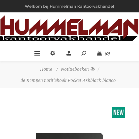
Welkom bij Hummelman Kantoorvakhandel
(0)
Home
/
Notitieboeken 📚
/
de Kempen notitieboek Pocket Ashblack blanco