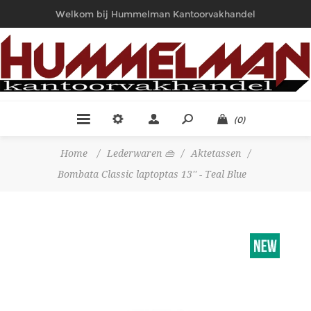
Welkom bij Hummelman Kantoorvakhandel
(0)
Home
/
Lederwaren 👜
/
Aktetassen
/
Bombata Classic laptoptas 13'' - Teal Blue